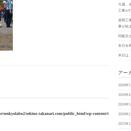
今週、
工事が
昼間工
事が始
同級生
本日令
本日は
アー
2026年
2026年
2026年
e/senkyolabo2/sekino-takanari.com/public_html/wp-content/t
2026年
2025年