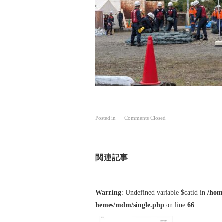
Posted in ｜
Comments Closed
関連記事
Warning
: Undefined variable $catid in
/hom
hemes/mdm/single.php
on line
66