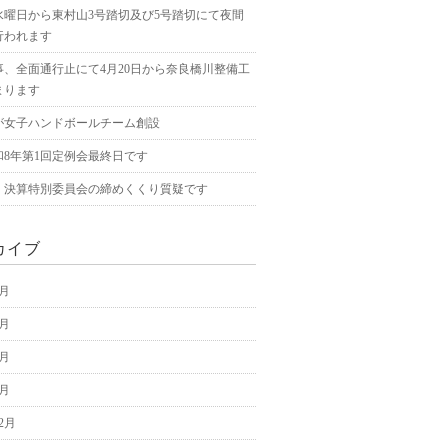
水曜日から東村山3号踏切及び5号踏切にて夜間
行われます
事、全面通行止にて4月20日から奈良橋川整備工
まります
が女子ハンドボールチーム創設
和8年第1回定例会最終日です
、決算特別委員会の締めくくり質疑です
カイブ
5月
4月
3月
2月
12月