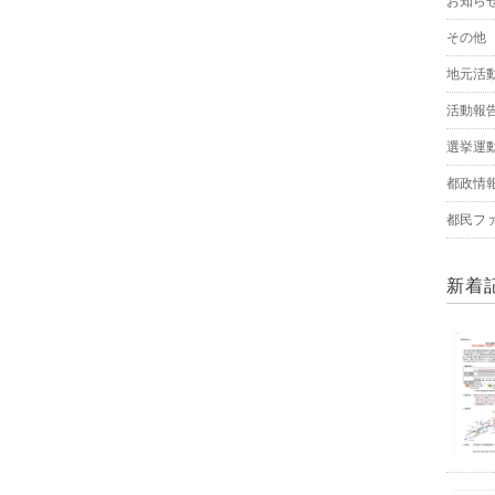
お知ら
その他
地元活
活動報
選挙運
都政情
都民フ
新着