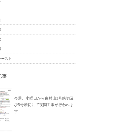
せ
動
告
動
報
ァースト
記事
今週、水曜日から東村山3号踏切及
び5号踏切にて夜間工事が行われま
す