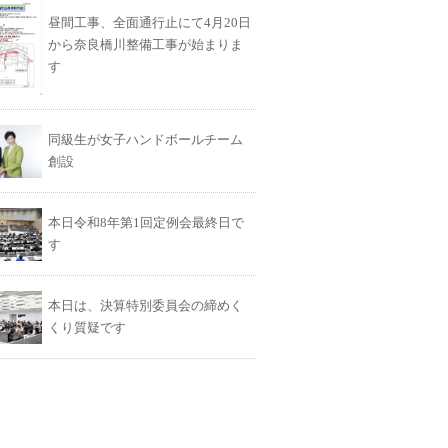
昼間工事、全面通行止にて4月20日
から奈良橋川整備工事が始まりま
す
同級生が女子ハンドボールチーム
創設
本日令和8年第1回定例会最終日で
す
本日は、決算特別委員会の締めく
くり質疑です