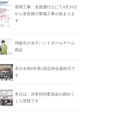
昼間工事、全面通行止にて4月20日
から奈良橋川整備工事が始まりま
す
同級生が女子ハンドボールチーム
創設
本日令和8年第1回定例会最終日で
す
本日は、決算特別委員会の締めく
くり質疑です