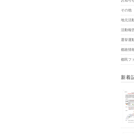
お知ら
その他
地元活
活動報
選挙運
都政情
都民フ
新着