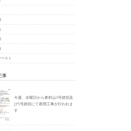
せ
動
告
動
報
ァースト
記事
今週、水曜日から東村山3号踏切及
び5号踏切にて夜間工事が行われま
す