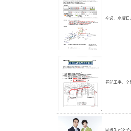
今週、水曜日
昼間工事、全
同級生が女子