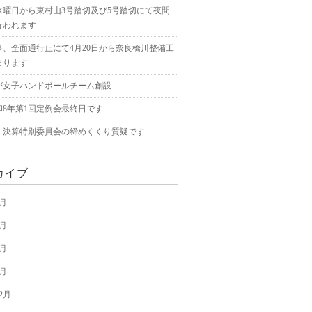
水曜日から東村山3号踏切及び5号踏切にて夜間
行われます
事、全面通行止にて4月20日から奈良橋川整備工
まります
が女子ハンドボールチーム創設
和8年第1回定例会最終日です
、決算特別委員会の締めくくり質疑です
カイブ
5月
4月
3月
2月
12月