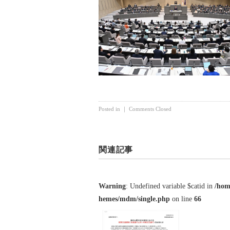
Posted in ｜
Comments Closed
関連記事
Warning
: Undefined variable $catid in
/hom
hemes/mdm/single.php
on line
66