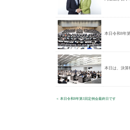
本日令和8年
本日は、決算
＜ 本日令和8年第1回定例会最終日です