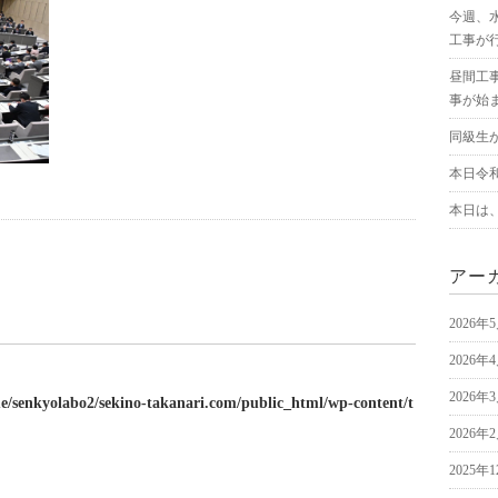
今週、
工事が
昼間工
事が始
同級生
本日令
本日は
アー
2026年
2026年
2026年
e/senkyolabo2/sekino-takanari.com/public_html/wp-content/t
2026年
2025年