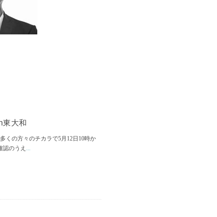
n東大和
多くの方々のチカラで5月12日10時か
確認のうえ
...