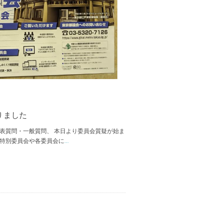
りました
代表質問・一般質問、 本日より委員会質疑が始ま
算特別委員会や各委員会に
...