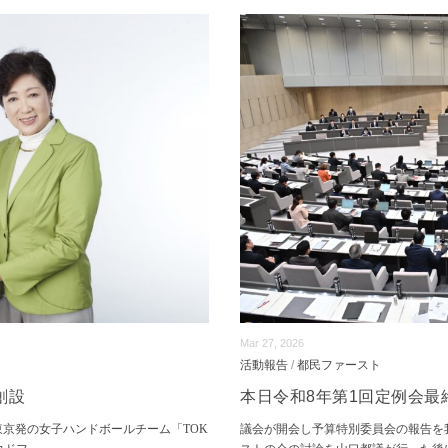
Mar 27, 2026
活動報告
/
都民ファースト
創設
本日令和8年第1回定例会最
東京発の女子ハンドボールチーム「TOK
議会が開会し予算特別委員会の報告を