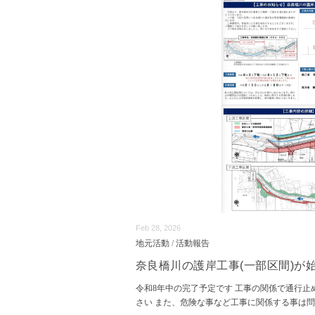
Feb 28, 2026
地元活動
/
活動報告
奈良橋川の護岸工事(一部区間)が
令和8年中の完了予定です 工事の関係で通行
さい また、危険な事など工事に関係する事は