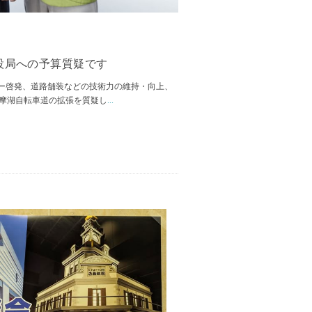
設局への予算質疑です
ー啓発、道路舗装などの技術力の維持・向上、
多摩湖自転車道の拡張を質疑し
...