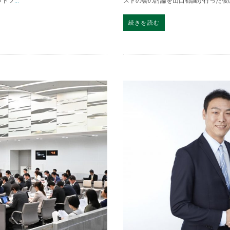
ウドフ
...
ストの会の討論を山口都議が行った後
続きを読む