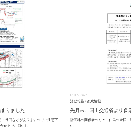
Dec 8, 2025
活動報告
/
都政情報
始まりました
先月末、国土交通省より多
止め・迂回などがありますのでご注意下
計画地の関係者の方々、住民の皆様、
問合せまでお願いし
...
い
...