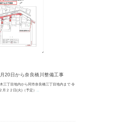
月20日から奈良橋川整備工事
高木三丁目地内から同市奈良橋三丁目地内まで 令
月２２日(火)（予定）
...