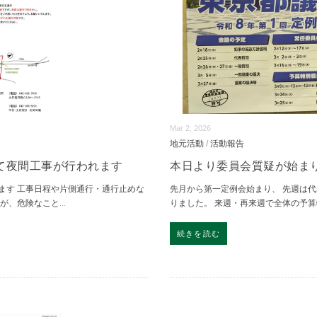
Mar 2, 2026
地元活動
/
活動報告
て夜間工事が行われます
本日より委員会質疑が始ま
ます 工事日程や片側通行・通行止めな
先月から第一定例会始まり、 先週は
すが、危険なこと
...
りました。 来週・再来週で全体の予
続きを読む