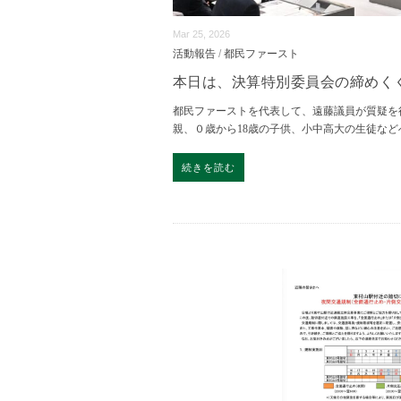
Mar 25, 2026
活動報告
/
都民ファースト
本日は、決算特別委員会の締めく
都民ファーストを代表して、遠藤議員が質疑を
親、０歳から18歳の子供、小中高大の生徒な
続きを読む