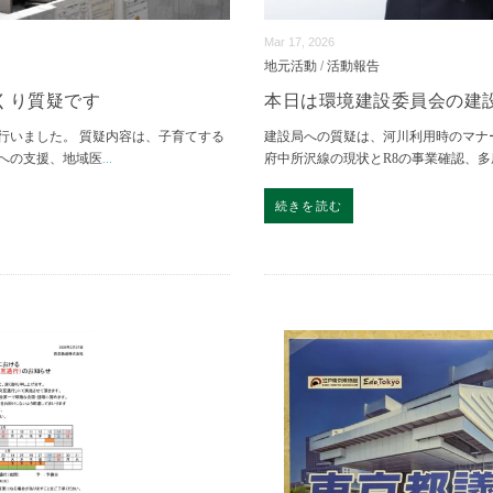
Mar 17, 2026
地元活動
/
活動報告
くり質疑です
本日は環境建設委員会の建
行いました。 質疑内容は、子育てする
建設局への質疑は、河川利用時のマナ
どへの支援、地域医
...
府中所沢線の現状とR8の事業確認、
続きを読む