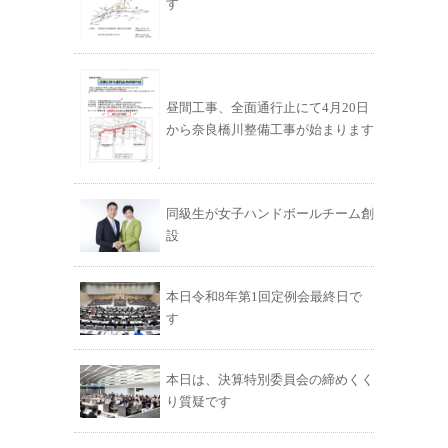
す
昼間工事、全面通行止にて4月20日
から奈良橋川整備工事が始まります
同級生が女子ハンドボールチーム創
設
本日令和8年第1回定例会最終日で
す
本日は、決算特別委員会の締めくく
り質疑です