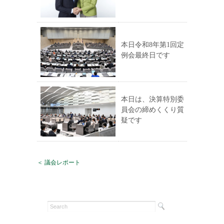
本日令和8年第1回定
例会最終日です
本日は、決算特別委
員会の締めくくり質
疑です
＜ 議会レポート