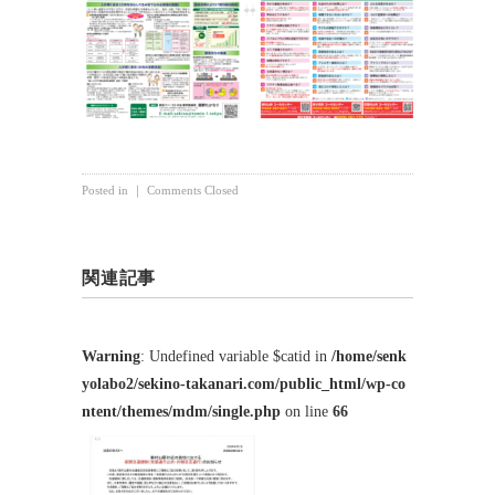
Posted in ｜
Comments Closed
関連記事
Warning
: Undefined variable $catid in
/home/senk
yolabo2/sekino-takanari.com/public_html/wp-co
ntent/themes/mdm/single.php
on line
66