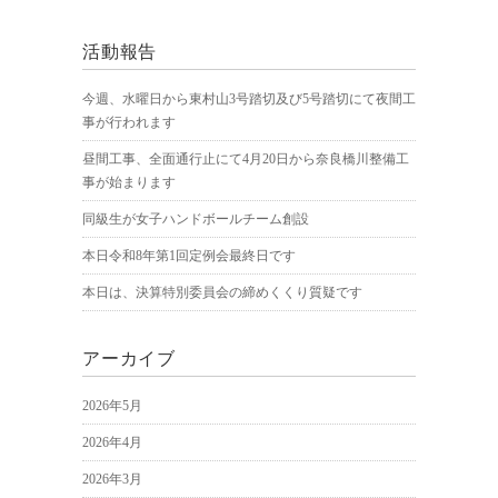
活動報告
今週、水曜日から東村山3号踏切及び5号踏切にて夜間工
事が行われます
昼間工事、全面通行止にて4月20日から奈良橋川整備工
事が始まります
同級生が女子ハンドボールチーム創設
本日令和8年第1回定例会最終日です
本日は、決算特別委員会の締めくくり質疑です
アーカイブ
2026年5月
2026年4月
2026年3月