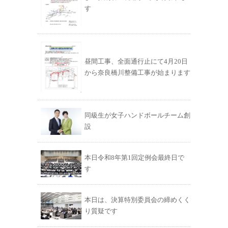
す
昼間工事、全面通行止にて4月20日
から奈良橋川整備工事が始まります
同級生が女子ハンドボールチーム創
設
本日令和8年第1回定例会最終日で
す
本日は、決算特別委員会の締めくく
り質疑です