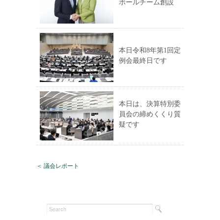
ボールチーム創設
本日令和8年第1回定
例会最終日です
本日は、決算特別委
員会の締めくくり質
疑です
＜ 議会レポート