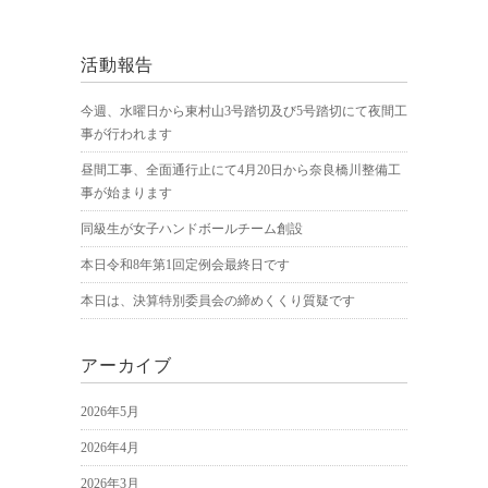
活動報告
今週、水曜日から東村山3号踏切及び5号踏切にて夜間工
事が行われます
昼間工事、全面通行止にて4月20日から奈良橋川整備工
事が始まります
同級生が女子ハンドボールチーム創設
本日令和8年第1回定例会最終日です
本日は、決算特別委員会の締めくくり質疑です
アーカイブ
2026年5月
2026年4月
2026年3月