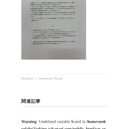
Posted in ｜
Comments Closed
関連記事
Warning
: Undefined variable $catid in
/home/senk
yolabo2/sekino-takanari.com/public_html/wp-co