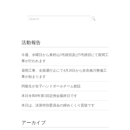
活動報告
今週、水曜日から東村山3号踏切及び5号踏切にて夜間工
事が行われます
昼間工事、全面通行止にて4月20日から奈良橋川整備工
事が始まります
同級生が女子ハンドボールチーム創設
本日令和8年第1回定例会最終日です
本日は、決算特別委員会の締めくくり質疑です
アーカイブ