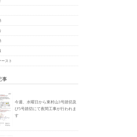
せ
動
告
動
報
ァースト
記事
今週、水曜日から東村山3号踏切及
び5号踏切にて夜間工事が行われま
す