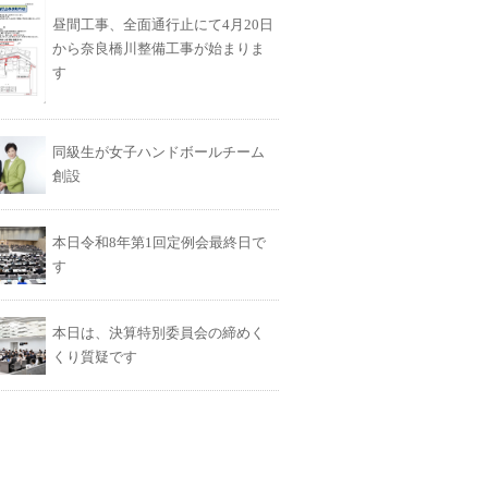
昼間工事、全面通行止にて4月20日
から奈良橋川整備工事が始まりま
す
同級生が女子ハンドボールチーム
創設
本日令和8年第1回定例会最終日で
す
本日は、決算特別委員会の締めく
くり質疑です