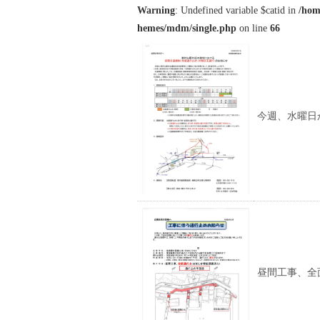
Warning
: Undefined variable $catid in
/hom
hemes/mdm/single.php
on line
66
今週、水曜日
昼間工事、全