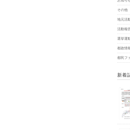
お知ら
その他
地元活
活動報
選挙運
都政情
都民フ
新着