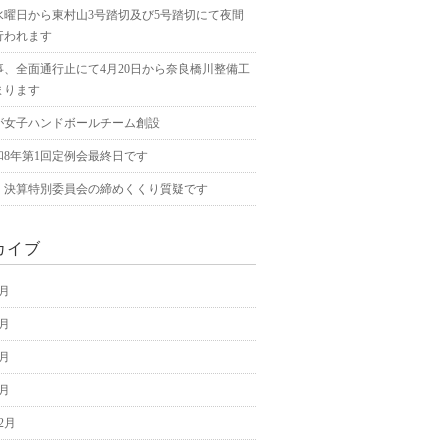
水曜日から東村山3号踏切及び5号踏切にて夜間
行われます
事、全面通行止にて4月20日から奈良橋川整備工
まります
が女子ハンドボールチーム創設
和8年第1回定例会最終日です
、決算特別委員会の締めくくり質疑です
カイブ
5月
4月
3月
2月
12月