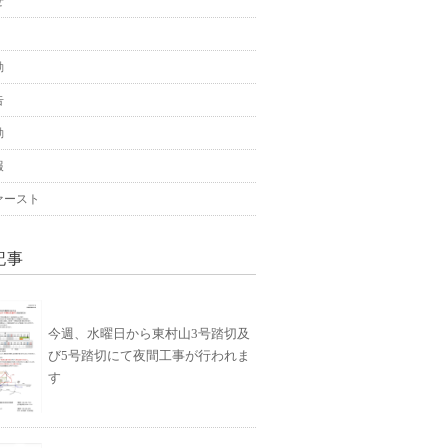
せ
動
告
動
報
ァースト
記事
今週、水曜日から東村山3号踏切及
び5号踏切にて夜間工事が行われま
す