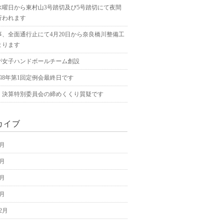
水曜日から東村山3号踏切及び5号踏切にて夜間
行われます
事、全面通行止にて4月20日から奈良橋川整備工
まります
が女子ハンドボールチーム創設
和8年第1回定例会最終日です
、決算特別委員会の締めくくり質疑です
カイブ
5月
4月
3月
2月
12月