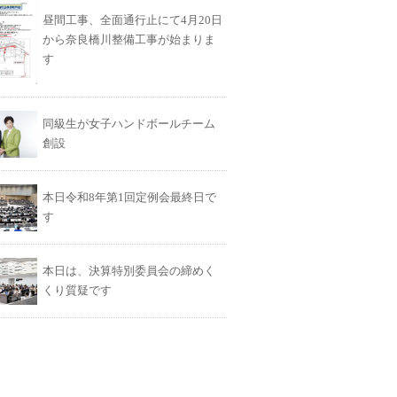
昼間工事、全面通行止にて4月20日
から奈良橋川整備工事が始まりま
す
同級生が女子ハンドボールチーム
創設
本日令和8年第1回定例会最終日で
す
本日は、決算特別委員会の締めく
くり質疑です