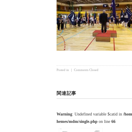
Posted in ｜
Comments Closed
関連記事
Warning
: Undefined variable $catid in
/hom
hemes/mdm/single.php
on line
66