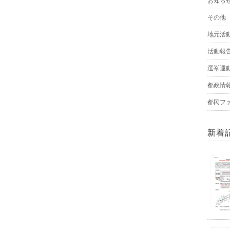
お知ら
その他
地元活
活動報
選挙運
都政情
都民フ
新着