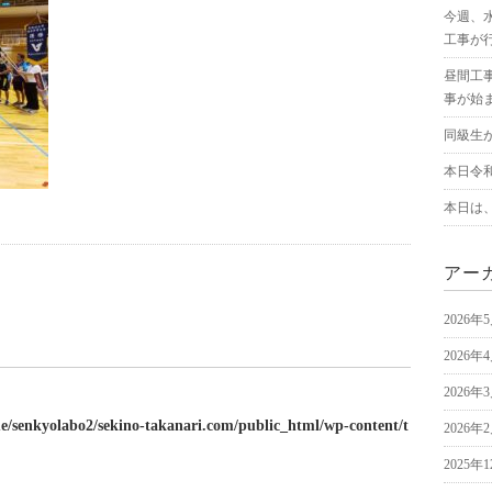
今週、
工事が
昼間工
事が始
同級生
本日令
本日は
アー
2026年
2026年
2026年
e/senkyolabo2/sekino-takanari.com/public_html/wp-content/t
2026年
2025年