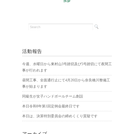
挨拶
活動報告
今週、水曜日から東村山3号踏切及び5号踏切にて夜間工
事が行われます
昼間工事、全面通行止にて4月20日から奈良橋川整備工
事が始まります
同級生が女子ハンドボールチーム創設
本日令和8年第1回定例会最終日です
本日は、決算特別委員会の締めくくり質疑です
アーカイブ