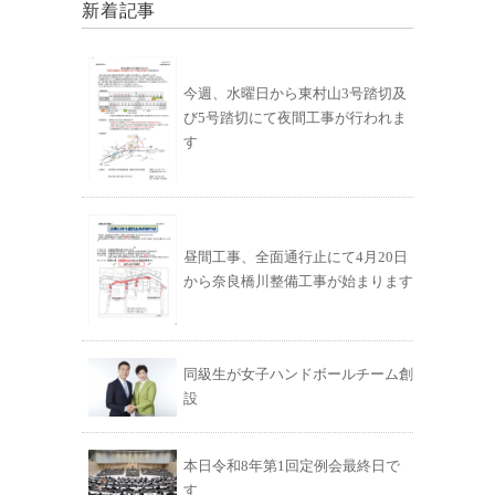
新着記事
今週、水曜日から東村山3号踏切及
び5号踏切にて夜間工事が行われま
す
昼間工事、全面通行止にて4月20日
から奈良橋川整備工事が始まります
同級生が女子ハンドボールチーム創
設
本日令和8年第1回定例会最終日で
す