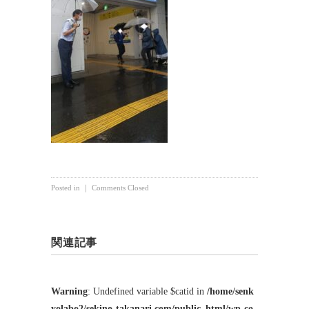
Posted in ｜
Comments Closed
関連記事
Warning
: Undefined variable $catid in
/home/senk
yolabo2/sekino-takanari.com/public_html/wp-co