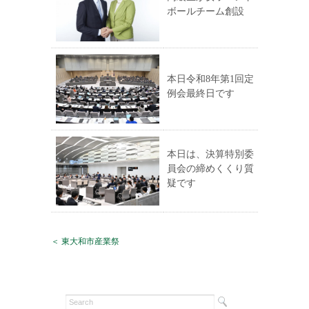
ボールチーム創設
本日令和8年第1回定
例会最終日です
本日は、決算特別委
員会の締めくくり質
疑です
＜ 東大和市産業祭