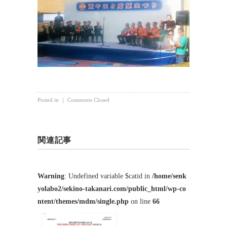
Posted in ｜
Comments Closed
関連記事
Warning
: Undefined variable $catid in
/home/senk
yolabo2/sekino-takanari.com/public_html/wp-co
ntent/themes/mdm/single.php
on line
66