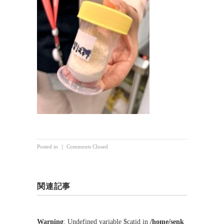
Posted in ｜
Comments Closed
関連記事
Warning
: Undefined variable $catid in
/home/senk