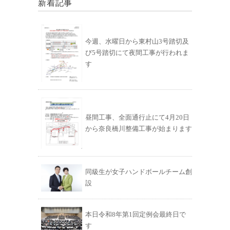
新着記事
今週、水曜日から東村山3号踏切及
び5号踏切にて夜間工事が行われま
す
昼間工事、全面通行止にて4月20日
から奈良橋川整備工事が始まります
同級生が女子ハンドボールチーム創
設
本日令和8年第1回定例会最終日で
す