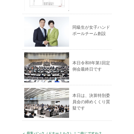
同級生が女子ハンド
ボールチーム創設
本日令和8年第1回定
例会最終日です
本日は、決算特別委
員会の締めくくり質
疑です
＜ 母乳バンク（ドナーミルク）！ご存じですか？