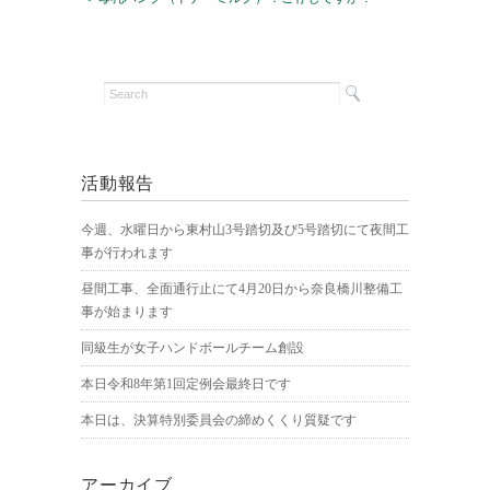
活動報告
今週、水曜日から東村山3号踏切及び5号踏切にて夜間工
事が行われます
昼間工事、全面通行止にて4月20日から奈良橋川整備工
事が始まります
同級生が女子ハンドボールチーム創設
本日令和8年第1回定例会最終日です
本日は、決算特別委員会の締めくくり質疑です
アーカイブ