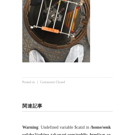
Posted in ｜
Comments Closed
関連記事
Warning
: Undefined variable $catid in
/home/senk
yolabo2/sekino-takanari.com/public_html/wp-co