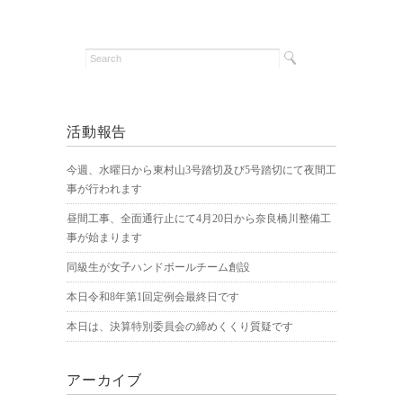
活動報告
今週、水曜日から東村山3号踏切及び5号踏切にて夜間工
事が行われます
昼間工事、全面通行止にて4月20日から奈良橋川整備工
事が始まります
同級生が女子ハンドボールチーム創設
本日令和8年第1回定例会最終日です
本日は、決算特別委員会の締めくくり質疑です
アーカイブ