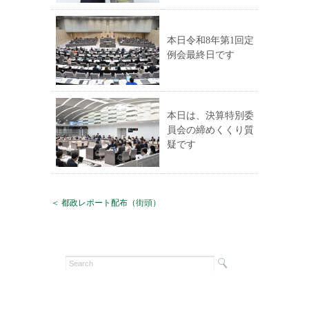
本日令和8年第1回定
例会最終日です
本日は、決算特別委
員会の締めくくり質
疑です
＜ 都政レポート配布（街頭）