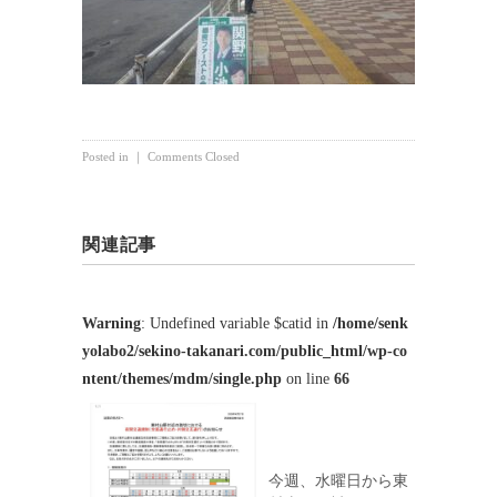
Posted in ｜
Comments Closed
関連記事
Warning
: Undefined variable $catid in
/home/senk
yolabo2/sekino-takanari.com/public_html/wp-co
ntent/themes/mdm/single.php
on line
66
今週、水曜日から東