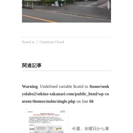
Posted in ｜
Comments Closed
関連記事
Warning
: Undefined variable $catid in
/home/senk
yolabo2/sekino-takanari.com/public_html/wp-co
ntent/themes/mdm/single.php
on line
66
今週、水曜日から東