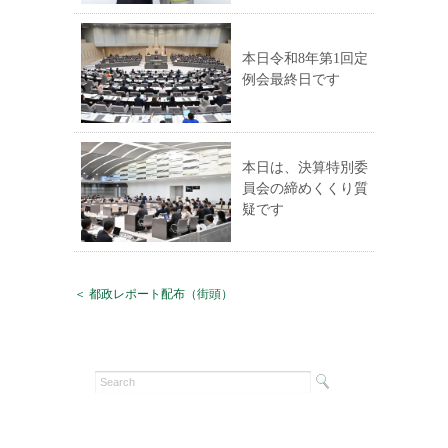
本日令和8年第1回定
例会最終日です
本日は、決算特別委
員会の締めくくり質
疑です
＜ 都政レポート配布（街頭）