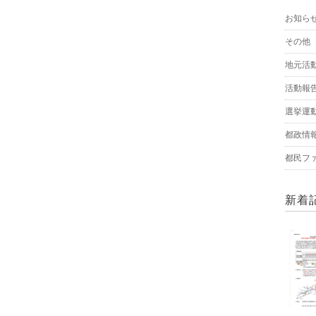
お知ら
その他
地元活
活動報
選挙運
都政情
都民フ
新着