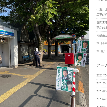
今週、
工事が
昼間工
事が始
同級生
本日令
本日は
アー
2026年
2026年
2026年
2026年