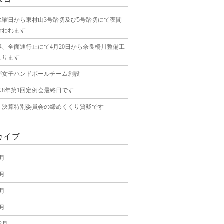
水曜日から東村山3号踏切及び5号踏切にて夜間
行われます
事、全面通行止にて4月20日から奈良橋川整備工
まります
が女子ハンドボールチーム創設
和8年第1回定例会最終日です
、決算特別委員会の締めくくり質疑です
カイブ
5月
4月
3月
2月