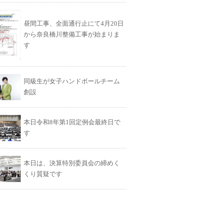
昼間工事、全面通行止にて4月20日
から奈良橋川整備工事が始まりま
す
同級生が女子ハンドボールチーム
創設
本日令和8年第1回定例会最終日で
す
本日は、決算特別委員会の締めく
くり質疑です