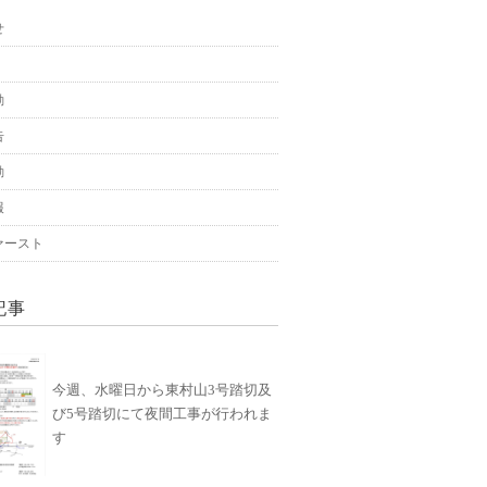
せ
動
告
動
報
ァースト
記事
今週、水曜日から東村山3号踏切及
び5号踏切にて夜間工事が行われま
す