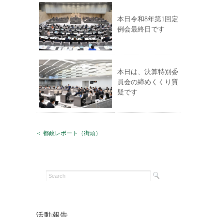
本日令和8年第1回定
例会最終日です
本日は、決算特別委
員会の締めくくり質
疑です
＜ 都政レポート（街頭）
活動報告