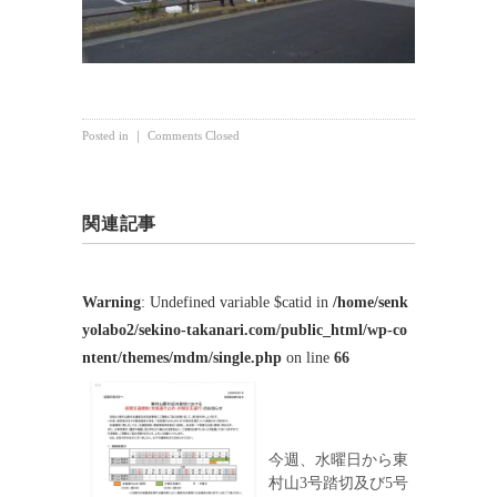
Posted in ｜
Comments Closed
関連記事
Warning
: Undefined variable $catid in
/home/senk
yolabo2/sekino-takanari.com/public_html/wp-co
ntent/themes/mdm/single.php
on line
66
今週、水曜日から東
村山3号踏切及び5号