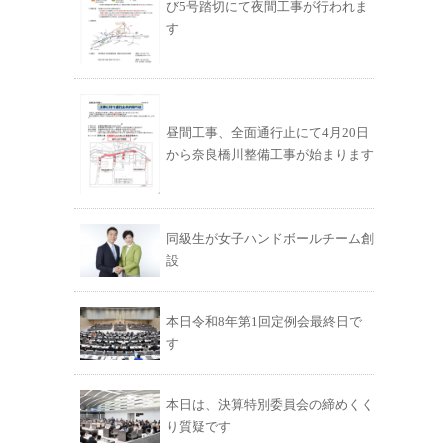
び5号踏切にて夜間工事が行われま
す
昼間工事、全面通行止にて4月20日
から奈良橋川整備工事が始まります
同級生が女子ハンドボールチーム創
設
本日令和8年第1回定例会最終日で
す
本日は、決算特別委員会の締めくく
り質疑です