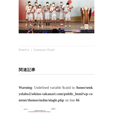
Posted in ｜
Comments Closed
関連記事
Warning
: Undefined variable $catid in
/home/senk
yolabo2/sekino-takanari.com/public_html/wp-co
ntent/themes/mdm/single.php
on line
66