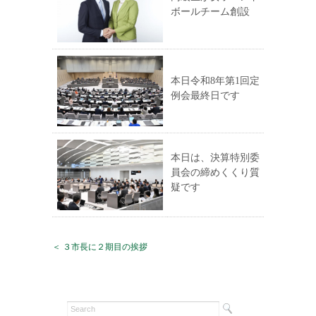
ボールチーム創設
本日令和8年第1回定
例会最終日です
本日は、決算特別委
員会の締めくくり質
疑です
＜ ３市長に２期目の挨拶