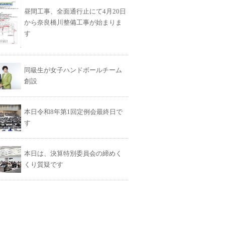
昼間工事、全面通行止にて4月20日
から奈良橋川整備工事が始まりま
す
同級生が女子ハンドボールチーム
創設
本日令和8年第1回定例会最終日で
す
本日は、決算特別委員会の締めく
くり質疑です