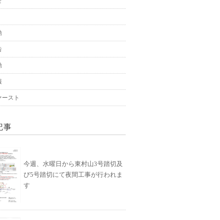
せ
動
告
動
報
ァースト
記事
今週、水曜日から東村山3号踏切及
び5号踏切にて夜間工事が行われま
す