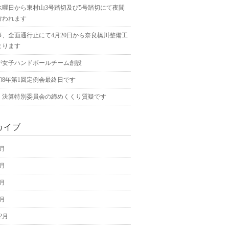
水曜日から東村山3号踏切及び5号踏切にて夜間
行われます
事、全面通行止にて4月20日から奈良橋川整備工
まります
が女子ハンドボールチーム創設
和8年第1回定例会最終日です
、決算特別委員会の締めくくり質疑です
カイブ
5月
4月
3月
2月
12月