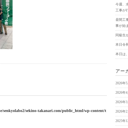
今週、
工事が
昼間工
事が始
同級生
本日令
本日は
アー
2026年
2026年
2026年
e/senkyolabo2/sekino-takanari.com/public_html/wp-content/t
2026年
2025年