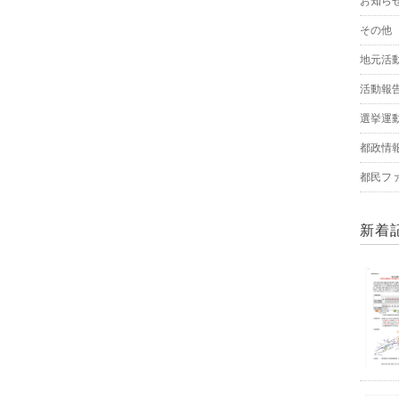
お知ら
その他
地元活
活動報
選挙運
都政情
都民フ
新着