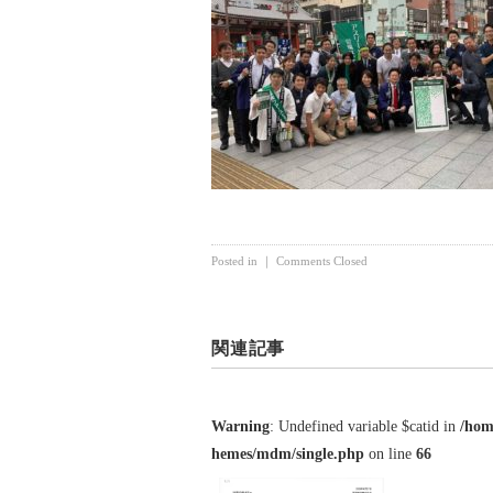
Posted in ｜
Comments Closed
関連記事
Warning
: Undefined variable $catid in
/hom
hemes/mdm/single.php
on line
66