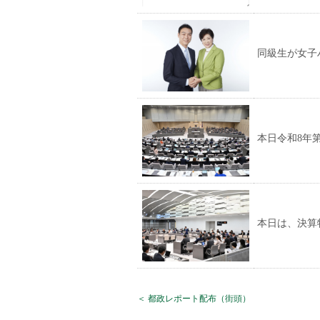
同級生が女子
本日令和8年
本日は、決算
＜ 都政レポート配布（街頭）