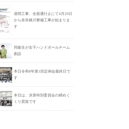
昼間工事、全面通行止にて4月20日
から奈良橋川整備工事が始まりま
す
同級生が女子ハンドボールチーム
創設
本日令和8年第1回定例会最終日で
す
本日は、決算特別委員会の締めく
くり質疑です