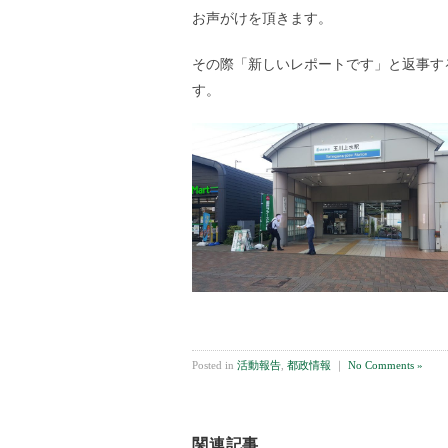
お声がけを頂きます。
その際「新しいレポートです」と返事す
す。
Posted in
活動報告
,
都政情報
｜
No Comments »
関連記事