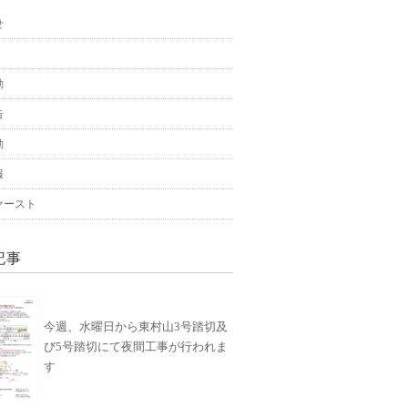
せ
動
告
動
報
ァースト
記事
今週、水曜日から東村山3号踏切及
び5号踏切にて夜間工事が行われま
す