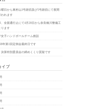
水曜日から東村山3号踏切及び5号踏切にて夜間
行われます
事、全面通行止にて4月20日から奈良橋川整備工
まります
が女子ハンドボールチーム創設
和8年第1回定例会最終日です
、決算特別委員会の締めくくり質疑です
カイブ
5月
4月
3月
2月