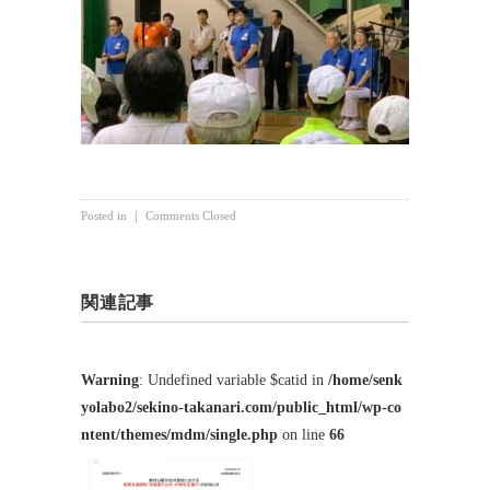
Posted in ｜
Comments Closed
関連記事
Warning
: Undefined variable $catid in
/home/senk
yolabo2/sekino-takanari.com/public_html/wp-co
ntent/themes/mdm/single.php
on line
66