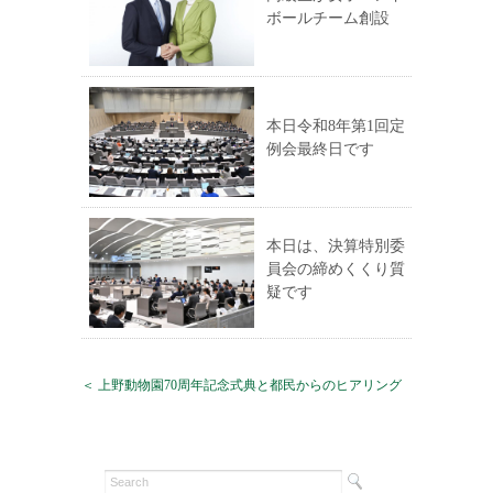
ボールチーム創設
本日令和8年第1回定
例会最終日です
本日は、決算特別委
員会の締めくくり質
疑です
＜ 上野動物園70周年記念式典と都民からのヒアリング