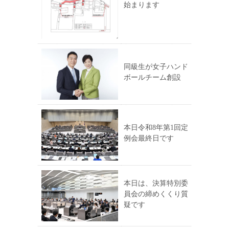
始まります
同級生が女子ハンド
ボールチーム創設
本日令和8年第1回定
例会最終日です
本日は、決算特別委
員会の締めくくり質
疑です