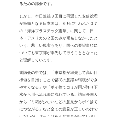
るための部会です。
しかし、本日連続３回目に再選した安倍総理
が筆頭となる日本国は、６月に行われたＧ７
の「海洋プラスチック憲章」に関して、日
本・アメリカの２国のみが署名しなかったと
いう、悲しい現実もあり、国への要望事項に
ついても東京都が率先して行うこととなった
と理解しています。
審議会の中では、「東京都が率先して高い目
標値を目指すことで都民の意識や環境ができ
やすくなる」や「ポイ捨てゴミが雨が降り下
水から川へ流れ海に流れている。訪日外国人
からゴミ箱が少ないなどの意見からポイ捨て
につながる」など全ての意見が正しいわけで
はないが、ざっくばらんな意見が出ていまし