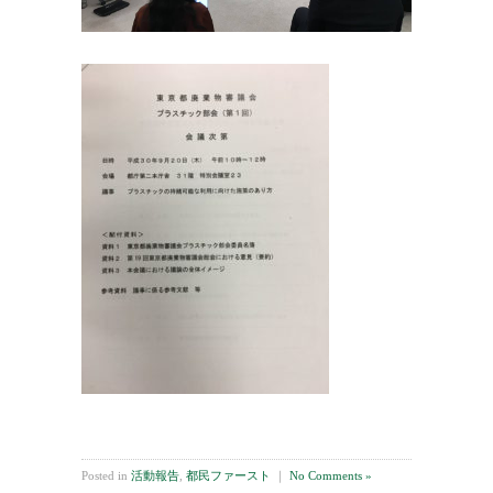
Posted in
活動報告
,
都民ファースト
｜
No Comments »