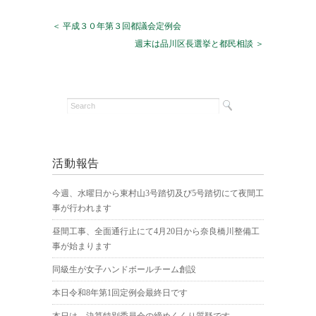
＜ 平成３０年第３回都議会定例会
週末は品川区長選挙と都民相談 ＞
活動報告
今週、水曜日から東村山3号踏切及び5号踏切にて夜間工
事が行われます
昼間工事、全面通行止にて4月20日から奈良橋川整備工
事が始まります
同級生が女子ハンドボールチーム創設
本日令和8年第1回定例会最終日です