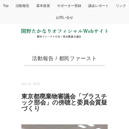
Top
活動報告
基本政策
サポーター登録
議会レポート
リンク
お問い合せ
活動報告
/
都民ファースト
Sep 20, 2018
東京都廃棄物審議会「プラスチ
ック部会」の傍聴と委員会質疑
づくり