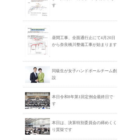
す
昼間工事、全面通行止にて4月20日
から奈良橋川整備工事が始まります
同級生が女子ハンドボールチーム創
設
本日令和8年第1回定例会最終日で
す
本日は、決算特別委員会の締めくく
り質疑です