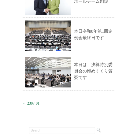
ボールチーム創設
本日令和8年第1回定
例会最終日です
本日は、決算特別委
員会の締めくくり質
疑です
＜ 2307-01