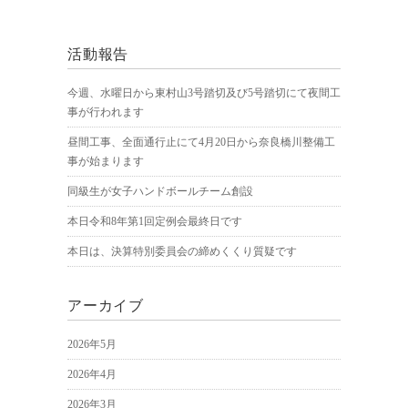
活動報告
今週、水曜日から東村山3号踏切及び5号踏切にて夜間工
事が行われます
昼間工事、全面通行止にて4月20日から奈良橋川整備工
事が始まります
同級生が女子ハンドボールチーム創設
本日令和8年第1回定例会最終日です
本日は、決算特別委員会の締めくくり質疑です
アーカイブ
2026年5月
2026年4月
2026年3月