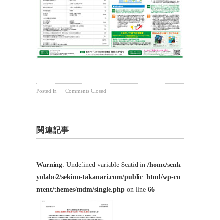
Posted in ｜
Comments Closed
関連記事
Warning
: Undefined variable $catid in
/home/senk
yolabo2/sekino-takanari.com/public_html/wp-co
ntent/themes/mdm/single.php
on line
66