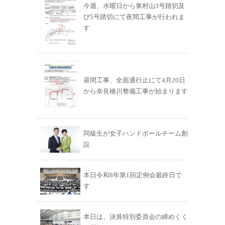
今週、水曜日から東村山3号踏切及
び5号踏切にて夜間工事が行われま
す
昼間工事、全面通行止にて4月20日
から奈良橋川整備工事が始まります
同級生が女子ハンドボールチーム創
設
本日令和8年第1回定例会最終日で
す
本日は、決算特別委員会の締めくく