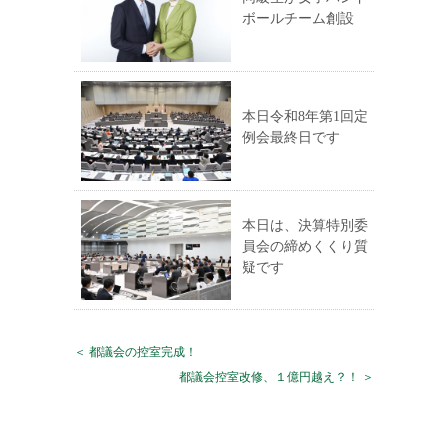
ボールチーム創設
本日令和8年第1回定
例会最終日です
本日は、決算特別委
員会の締めくくり質
疑です
＜ 都議会の控室完成！
都議会控室改修、１億円越え？！ ＞