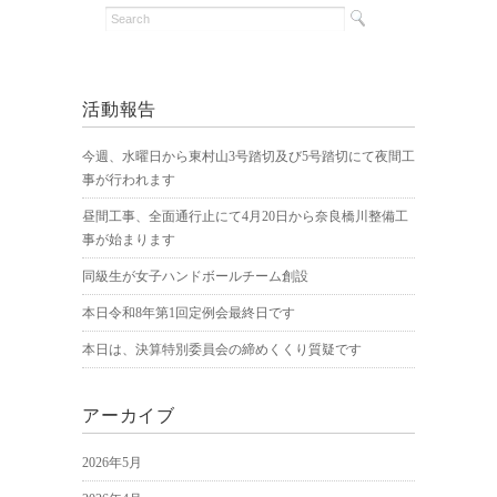
活動報告
今週、水曜日から東村山3号踏切及び5号踏切にて夜間工
事が行われます
昼間工事、全面通行止にて4月20日から奈良橋川整備工
事が始まります
同級生が女子ハンドボールチーム創設
本日令和8年第1回定例会最終日です
本日は、決算特別委員会の締めくくり質疑です
アーカイブ
2026年5月