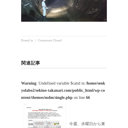
Posted in ｜
Comments Closed
関連記事
Warning
: Undefined variable $catid in
/home/senk
yolabo2/sekino-takanari.com/public_html/wp-co
ntent/themes/mdm/single.php
on line
66
今週、水曜日から東