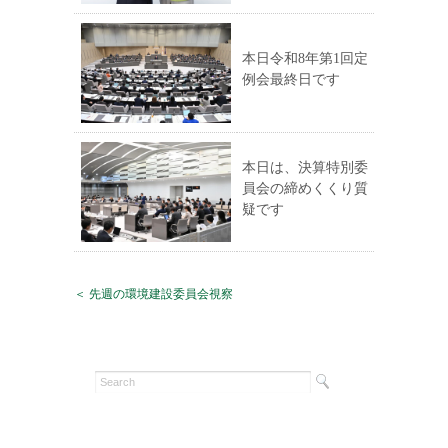
本日令和8年第1回定
例会最終日です
本日は、決算特別委
員会の締めくくり質
疑です
＜ 先週の環境建設委員会視察